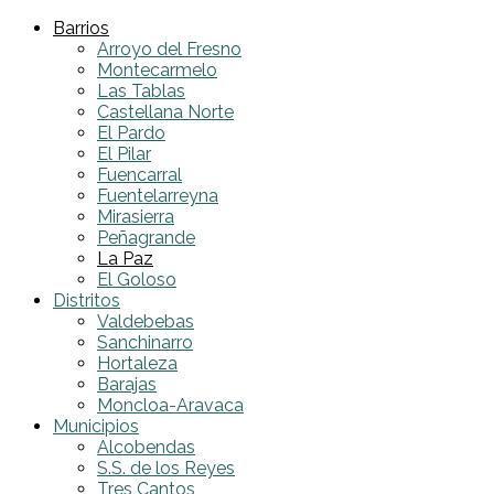
Barrios
Arroyo del Fresno
Montecarmelo
Las Tablas
Castellana Norte
El Pardo
El Pilar
Fuencarral
Fuentelarreyna
Mirasierra
Peñagrande
La Paz
El Goloso
Distritos
Valdebebas
Sanchinarro
Hortaleza
Barajas
Moncloa-Aravaca
Municipios
Alcobendas
S.S. de los Reyes
Tres Cantos