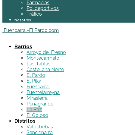
Farmacias
Polideportivos
Tráfico
Nosotros
Fuencarral-El Pardo.com
Barrios
Arroyo del Fresno
Montecarmelo
Las Tablas
Castellana Norte
El Pardo
El Pilar
Fuencarral
Fuentelarreyna
Mirasierra
Peñagrande
La Paz
El Goloso
Distritos
Valdebebas
Sanchinarro