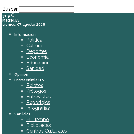
Buscar
C
31.9
Madrid,ES
viernes, 07 agosto 2026
Información
Política
Cultura
Deportes
Economía
Educación
Sanidad
Opinión
Entretenimiento
Relatos
Prólogos
Entrevistas
Reportajes
Infografías
Servicios
El Tiempo
Bibliotecas
Centros Culturales