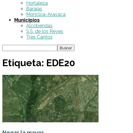
Hortaleza
Barajas
Moncloa-Aravaca
Municipios
Alcobendas
S.S. de los Reyes
Tres Cantos
Etiqueta: EDE20
Negar la mayor