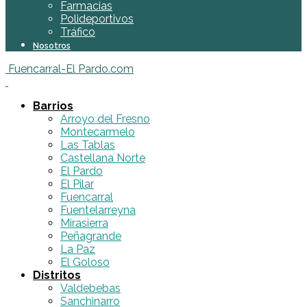
Farmacias
Polideportivos
Tráfico
Nosotros
Fuencarral-El Pardo.com
Barrios
Arroyo del Fresno
Montecarmelo
Las Tablas
Castellana Norte
El Pardo
El Pilar
Fuencarral
Fuentelarreyna
Mirasierra
Peñagrande
La Paz
El Goloso
Distritos
Valdebebas
Sanchinarro