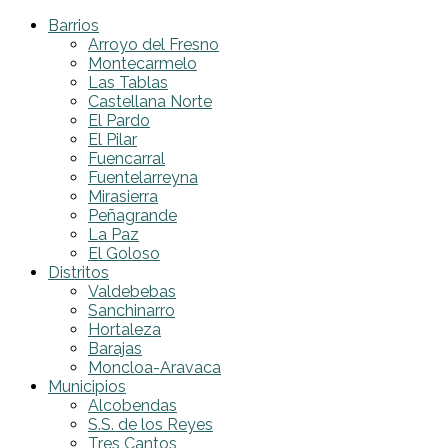
Barrios
Arroyo del Fresno
Montecarmelo
Las Tablas
Castellana Norte
El Pardo
El Pilar
Fuencarral
Fuentelarreyna
Mirasierra
Peñagrande
La Paz
El Goloso
Distritos
Valdebebas
Sanchinarro
Hortaleza
Barajas
Moncloa-Aravaca
Municipios
Alcobendas
S.S. de los Reyes
Tres Cantos