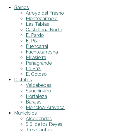
Barrios
Arroyo del Fresno
Montecarmelo
Las Tablas
Castellana Norte
El Pardo
El Pilar
Fuencarral
Fuentelarreyna
Mirasierra
Peñagrande
La Paz
El Goloso
Distritos
Valdebebas
Sanchinarro
Hortaleza
Barajas
Moncloa-Aravaca
Municipios
Alcobendas
S.S. de los Reyes
Tres Cantos