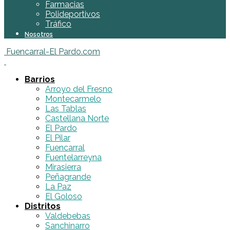
Farmacias
Polideportivos
Tráfico
Nosotros
Fuencarral-El Pardo.com
Barrios
Arroyo del Fresno
Montecarmelo
Las Tablas
Castellana Norte
El Pardo
El Pilar
Fuencarral
Fuentelarreyna
Mirasierra
Peñagrande
La Paz
El Goloso
Distritos
Valdebebas
Sanchinarro