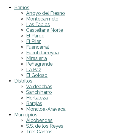
Barrios
Arroyo del Fresno
Montecarmelo
Las Tablas
Castellana Norte
El Pardo
El Pilar
Fuencarral
Fuentelarreyna
Mirasierra
Peñagrande
La Paz
El Goloso
Distritos
Valdebebas
Sanchinarro
Hortaleza
Barajas
Moncloa-Aravaca
Municipios
Alcobendas
S.S. de los Reyes
Tres Cantos