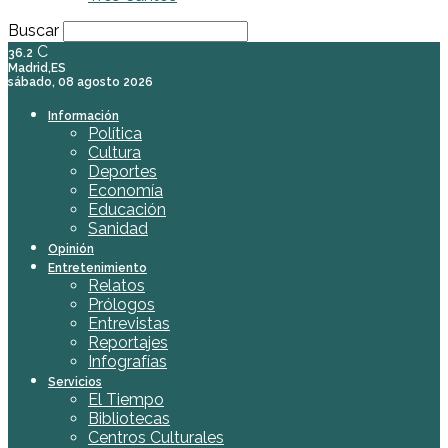
Buscar
C
36.2
Madrid,ES
sábado, 08 agosto 2026
Información
Política
Cultura
Deportes
Economía
Educación
Sanidad
Opinión
Entretenimiento
Relatos
Prólogos
Entrevistas
Reportajes
Infografías
Servicios
El Tiempo
Bibliotecas
Centros Culturales