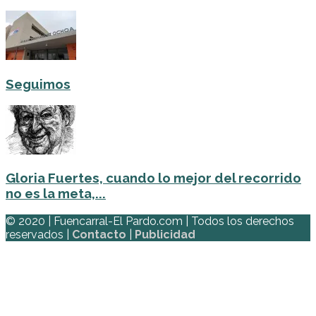
Seguimos
Gloria Fuertes, cuando lo mejor del recorrido
no es la meta,...
© 2020 | Fuencarral-El Pardo.com | Todos los derechos
reservados |
Contacto
|
Publicidad