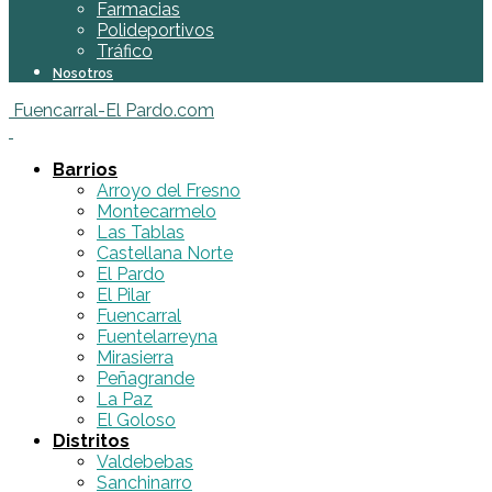
Farmacias
Polideportivos
Tráfico
Nosotros
Fuencarral-El Pardo.com
Barrios
Arroyo del Fresno
Montecarmelo
Las Tablas
Castellana Norte
El Pardo
El Pilar
Fuencarral
Fuentelarreyna
Mirasierra
Peñagrande
La Paz
El Goloso
Distritos
Valdebebas
Sanchinarro