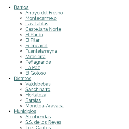
Barrios
Arroyo del Fresno
Montecarmelo
Las Tablas
Castellana Norte
El Pardo
El Pilar
Fuencarral
Fuentelarreyna
Mirasierra
Peñagrande
La Paz
El Goloso
Distritos
Valdebebas
Sanchinarro
Hortaleza
Barajas
Moncloa-Aravaca
Municipios
Alcobendas
S.S. de los Reyes
Tres Cantos