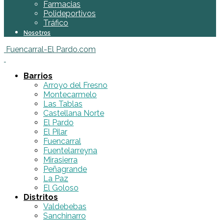
Farmacias
Polideportivos
Tráfico
Nosotros
Fuencarral-El Pardo.com
Barrios
Arroyo del Fresno
Montecarmelo
Las Tablas
Castellana Norte
El Pardo
El Pilar
Fuencarral
Fuentelarreyna
Mirasierra
Peñagrande
La Paz
El Goloso
Distritos
Valdebebas
Sanchinarro