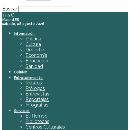
Buscar
C
34.9
Madrid,ES
sábado, 08 agosto 2026
Información
Política
Cultura
Deportes
Economía
Educación
Sanidad
Opinión
Entretenimiento
Relatos
Prólogos
Entrevistas
Reportajes
Infografías
Servicios
El Tiempo
Bibliotecas
Centros Culturales