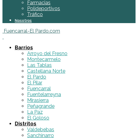
Farmacias
Polideportivos
Tráfico
Nosotros
Fuencarral-El Pardo.com
Barrios
Arroyo del Fresno
Montecarmelo
Las Tablas
Castellana Norte
El Pardo
El Pilar
Fuencarral
Fuentelarreyna
Mirasierra
Peñagrande
La Paz
El Goloso
Distritos
Valdebebas
Sanchinarro