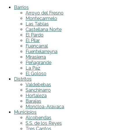
Barrios
Arroyo del Fresno
Montecarmelo
Las Tablas
Castellana Norte
El Pardo
El Pilar
Fuencarral
Fuentelarreyna
Mirasierra
Peñagrande
La Paz
El Goloso
Distritos
Valdebebas
Sanchinarro
Hortaleza
Barajas
Moncloa-Aravaca
Municipios
Alcobendas
S.S. de los Reyes
Tres Cantos