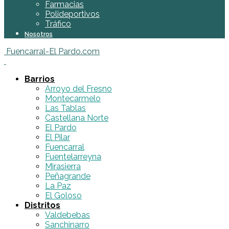
Farmacias
Polideportivos
Tráfico
Nosotros
Fuencarral-El Pardo.com
Barrios
Arroyo del Fresno
Montecarmelo
Las Tablas
Castellana Norte
El Pardo
El Pilar
Fuencarral
Fuentelarreyna
Mirasierra
Peñagrande
La Paz
El Goloso
Distritos
Valdebebas
Sanchinarro