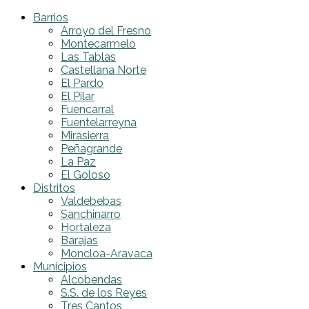
Barrios
Arroyo del Fresno
Montecarmelo
Las Tablas
Castellana Norte
El Pardo
El Pilar
Fuencarral
Fuentelarreyna
Mirasierra
Peñagrande
La Paz
El Goloso
Distritos
Valdebebas
Sanchinarro
Hortaleza
Barajas
Moncloa-Aravaca
Municipios
Alcobendas
S.S. de los Reyes
Tres Cantos