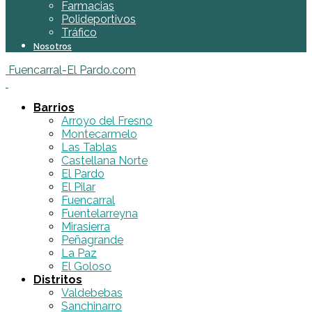
Farmacias
Polideportivos
Tráfico
Nosotros
Fuencarral-El Pardo.com
Barrios
Arroyo del Fresno
Montecarmelo
Las Tablas
Castellana Norte
El Pardo
El Pilar
Fuencarral
Fuentelarreyna
Mirasierra
Peñagrande
La Paz
El Goloso
Distritos
Valdebebas
Sanchinarro