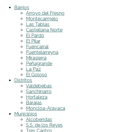
Barrios
Arroyo del Fresno
Montecarmelo
Las Tablas
Castellana Norte
El Pardo
El Pilar
Fuencarral
Fuentelarreyna
Mirasierra
Peñagrande
La Paz
El Goloso
Distritos
Valdebebas
Sanchinarro
Hortaleza
Barajas
Moncloa-Aravaca
Municipios
Alcobendas
S.S. de los Reyes
Tres Cantos