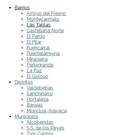
Barrios
Arroyo del Fresno
Montecarmelo
Las Tablas
Castellana Norte
El Pardo
El Pilar
Fuencarral
Fuentelarreyna
Mirasierra
Peñagrande
La Paz
El Goloso
Distritos
Valdebebas
Sanchinarro
Hortaleza
Barajas
Moncloa-Aravaca
Municipios
Alcobendas
S.S. de los Reyes
Tres Cantos