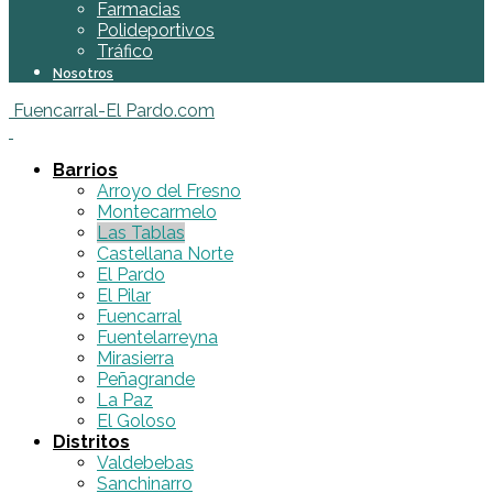
Farmacias
Polideportivos
Tráfico
Nosotros
Fuencarral-El Pardo.com
Barrios
Arroyo del Fresno
Montecarmelo
Las Tablas
Castellana Norte
El Pardo
El Pilar
Fuencarral
Fuentelarreyna
Mirasierra
Peñagrande
La Paz
El Goloso
Distritos
Valdebebas
Sanchinarro